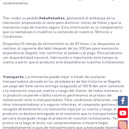
colaboraremos.
-
Tras recibir su pedido
PakoPeluches
, gestionará el embalaje de la
mercancía, empacando al vacío para disminuir costos de fletes y que la
mercancía viaje de manera segura. Esta información es un complemento
que no reemplaza ni modifica lo contenido en nuestros Términos y
Condiciones.
Despachos El tiempo de alistamiento es de 24 horas. Los despachos se
realizan al siguiente día hábil después de las 3:00 pm para mercancía
disponible en Bogotá, tras confirmar el pedido y el pago. Para productos
con disponibilidad nacional, fabricación o importación este tiempo se
cuenta a partir que el producto esté disponible en nuestras instalaciones.
-
Transporte.
La mercancía puede viajar a través de cualquier
transportadora ubicada en los alrededores de San Victorino en Bogotá;
con pago del flete contra entrega asegurado al 100 % del valor comercial
y la mercancía viaja por cuenta y riesgo del cliente, de todas maneras si
su producto se pierde o daña nosotros gestionamos el proceso de
reclamación ante la transportadora. Para condiciones diferentes, como
otras transportadoras y/o seguros inferiores, el comprador gestiona la
recogida directamente y la mercancía viaja por su cuenta y riesgo, el
producto se declara entregado en el momento que la transportadora o
persona encargada recoge el producto en nuestras instalaciones. Tan
pronto se le haga el envío, nos comprometemos a hacerle llegar
inmediatamente la guía de transporte para que usted pueda hacerle el